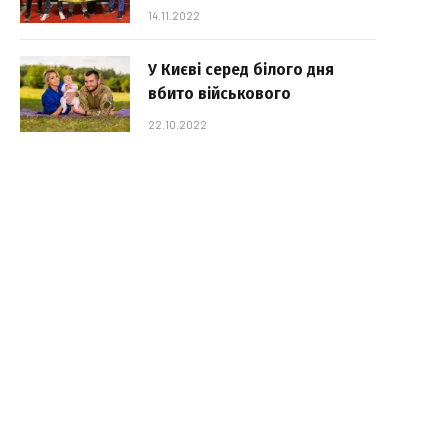
14.11.2022
У Києві серед білого дня
вбито військового
22.10.2022