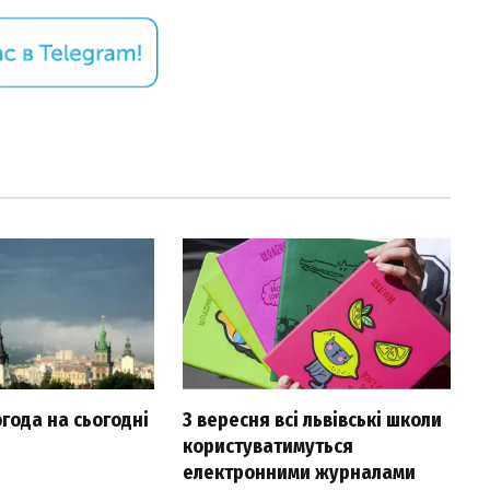
огода на сьогодні
З вересня всі львівські школи
користуватимуться
електронними журналами