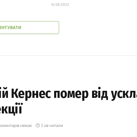
10.08.2022
ЕНТУВАТИ
ій Кернес помер від уск
кції
оментарів немає
2 хв читали