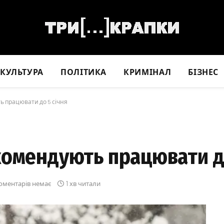
КУЛЬТУРА
ПОЛІТИКА
КРИМІНАЛ
БІЗНЕС
ь працювати до 5 січня
комендують працювати до
оментарів немає
1 хв читали