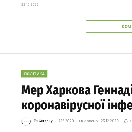
22.10.2022
КОМ
ПОЛІТИКА
Мер Харкова Геннад
коронавірусної інфе
By
3krapky
17.12.2020
Оновлено:
23.12.2020
К