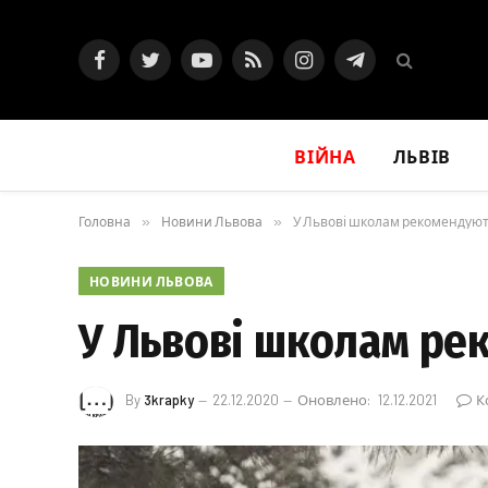
Facebook
Twitter
YouTube
RSS
Instagram
Telegram
ВІЙНА
ЛЬВІВ
Головна
»
Новини Львова
»
У Львові школам рекомендуют
НОВИНИ ЛЬВОВА
У Львові школам ре
By
3krapky
22.12.2020
Оновлено:
12.12.2021
К