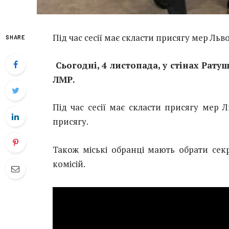
Під час сесії має скласти присягу мер Льв
SHARE
Сьогодні, 4 листопада, у стінах Ратуш
ЛМР.
Під час сесії має скласти присягу мер Л
присягу.
Також міські обранці мають обрати секр
комісій.