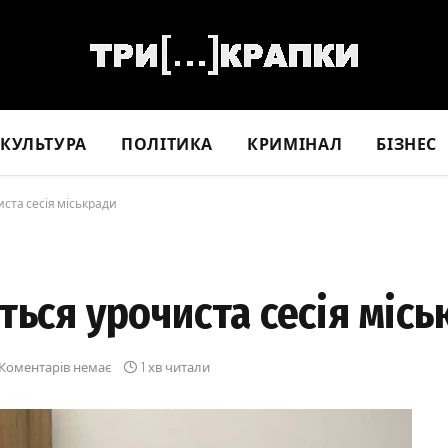
КУЛЬТУРА
ПОЛІТИКА
КРИМІНАЛ
БІЗНЕС
ста сесія міськради
ться урочиста сесія місь
Коментарів немає
1 хв читали