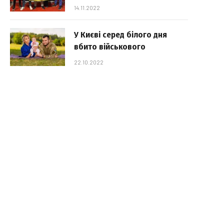
14.11.2022
У Києві серед білого дня
вбито військового
22.10.2022