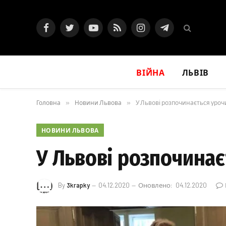
Facebook
Twitter
YouTube
RSS
Instagram
Telegram
ВІЙНА
ЛЬВІВ
Головна
»
Новини Львова
»
У Львові розпочинається урочи
НОВИНИ ЛЬВОВА
У Львові розпочинає
By
3krapky
04.12.2020
Оновлено:
04.12.2020