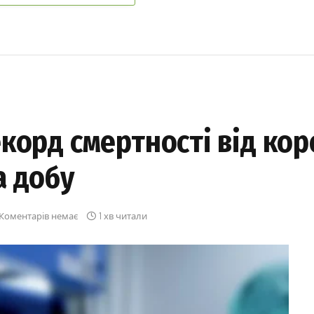
корд смертності від кор
а добу
Коментарів немає
1 хв читали