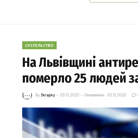
СУСПІЛЬСТВО
На Львівщині антире
померло 25 людей з
By
3krapky
03.12.2020
Оновлено:
03.12.2020