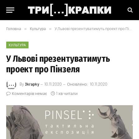
Головна
»
Культура
»
У Львові презентуватимуть проект про Пінзеля
КУЛЬТУРА
У Львові презентуватимуть
проект про Пінзеля
By
3krapky
10.11.2020
Оновлено:
10.11.2020
Коментарів немає
1 хв читали