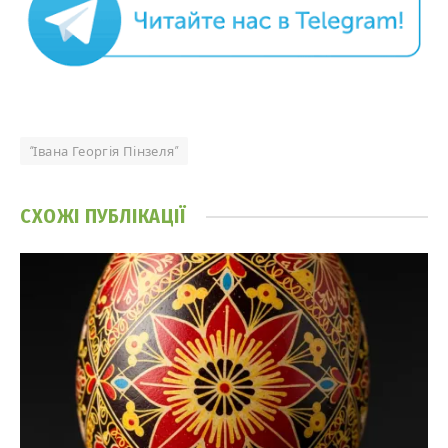
“Івана Георгія Пінзеля”
СХОЖІ
ПУБЛІКАЦІЇ