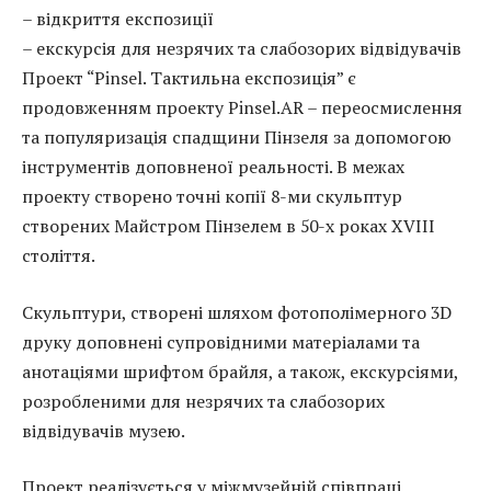
– відкриття експозиції
– екскурсія для незрячих та слабозорих відвідувачів
Проект “Pinsel. Тактильна експозиція” є
продовженням проекту Pinsel.AR – переосмислення
та популяризація спадщини Пінзеля за допомогою
інструментів доповненої реальності. В межах
проекту створено точні копії 8-ми скульптур
створених Майстром Пінзелем в 50-х роках XVIII
століття.
Скульптури, створені шляхом фотополімерного 3D
друку доповнені супровідними матеріалами та
анотаціями шрифтом брайля, а також, екскурсіями,
розробленими для незрячих та слабозорих
відвідувачів музею.
Проект реалізується у міжмузейній співпраці