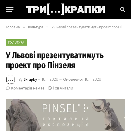
Головна
»
Культура
»
У Львові презентуватимуть проект про Пінзеля
КУЛЬТУРА
У Львові презентуватимуть
проект про Пінзеля
By
3krapky
10.11.2020
Оновлено:
10.11.2020
Коментарів немає
1 хв читали