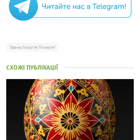
“Івана Георгія Пінзеля”
СХОЖІ
ПУБЛІКАЦІЇ