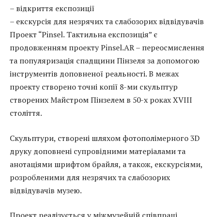
– відкриття експозиції
– екскурсія для незрячих та слабозорих відвідувачів
Проект “Pinsel. Тактильна експозиція” є
продовженням проекту Pinsel.AR – переосмислення
та популяризація спадщини Пінзеля за допомогою
інструментів доповненої реальності. В межах
проекту створено точні копії 8-ми скульптур
створених Майстром Пінзелем в 50-х роках XVIII
століття.
Скульптури, створені шляхом фотополімерного 3D
друку доповнені супровідними матеріалами та
анотаціями шрифтом брайля, а також, екскурсіями,
розробленими для незрячих та слабозорих
відвідувачів музею.
Проект реалізується у міжмузейній співпраці