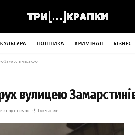
КУЛЬТУРА
ПОЛІТИКА
КРИМІНАЛ
БІЗНЕС
цею Замарстинівською
 рух вулицею Замарстин
ментарів немає
1 хв читали