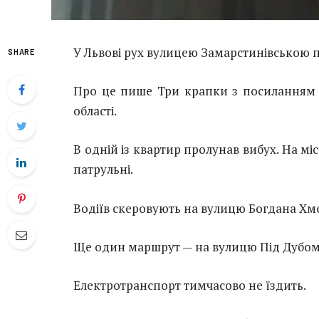
У Львові рух вулицею Замарстинівською 
SHARE
Про це пише Три крапки з посиланням на
області.
В
одній із квартир пролунав вибух. На мі
патрульні.
Водіїв скеровують на вулицю Богдана Хме
Ще один маршрут — на вулицю Під Дубом
Електротранспорт тимчасово не їздить.