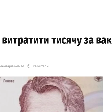
витратити тисячу за ва
ментарів немає
1 хв читали