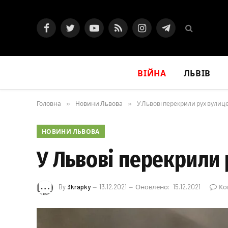
Facebook
Twitter
YouTube
RSS
Instagram
Telegram
ВІЙНА
ЛЬВІВ
Головна
»
Новини Львова
»
У Львові перекрили рух вули
НОВИНИ ЛЬВОВА
У Львові перекрили
By
3krapky
13.12.2021
Оновлено:
15.12.2021
Ко