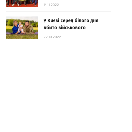
14.11.2022
У Києві серед білого дня
вбито військового
22.10.2022