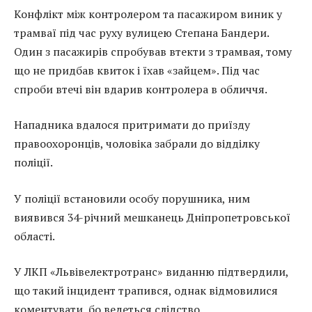
Конфлікт між контролером та пасажиром виник у
трамваї під час руху вулицею Степана Бандери.
Один з пасажирів спробував втекти з трамвая, тому
що не придбав квиток і їхав «зайцем». Під час
спроби втечі він вдарив контролера в обличчя.
Нападника вдалося притримати до приїзду
правоохоронців, чоловіка забрали до відділку
поліції.
У поліції встановили особу порушника, ним
виявився 34-річний мешканець Дніпропетровської
області.
У ЛКП «Львівелектротранс» виданню підтвердили,
що такий інцидент трапився, однак відмовилися
коментувати, бо ведеться слідство.