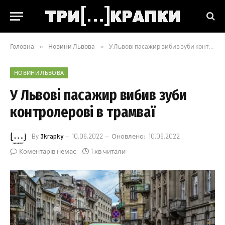
Головна
»
Новини Львова
»
У Львові пасажир вибив зуби контролерові в трамваї
НОВИНИ ЛЬВОВА
У Львові пасажир вибив зуби
контролерові в трамваї
By
3krapky
10.06.2022
Оновлено:
10.06.2022
Коментарів немає
1 хв читали