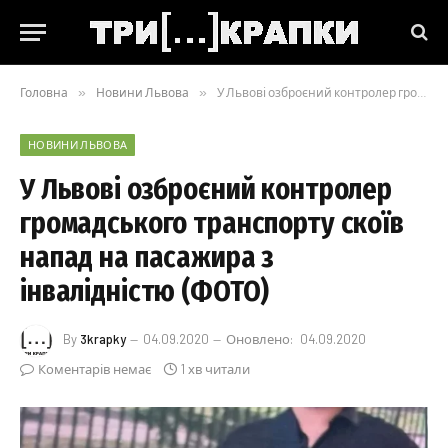
Головна
»
Новини Львова
»
У Львові озброєний контролер громадського транспорту скоїв напад на пасажира з інвалідністю (ФОТО)
НОВИНИ ЛЬВОВА
У Львові озброєний контролер
громадського транспорту скоїв
напад на пасажира з
інвалідністю (ФОТО)
By
3krapky
04.09.2020
Оновлено:
04.09.2020
Коментарів немає
1 хв читали