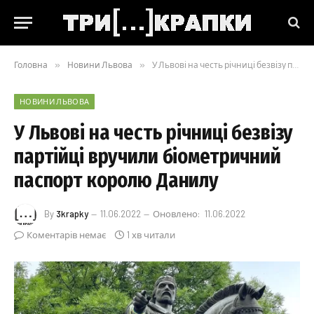
Головна
»
Новини Львова
»
У Львові на честь річниці безвізу партійці вручили біометричний паспорт королю Данилу
НОВИНИ ЛЬВОВА
У Львові на честь річниці безвізу
партійці вручили біометричний
паспорт королю Данилу
By
3krapky
11.06.2022
Оновлено:
11.06.2022
Коментарів немає
1 хв читали