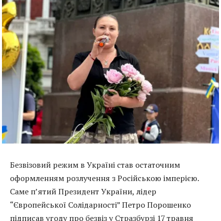
Безвізовий режим в Україні став остаточним
оформленням розлучення з Російською імперією.
Саме п’ятий Президент України, лідер
“Європейської Солідарності” Петро Порошенко
підписав угоду про безвіз у Стразбурзі 17 травня