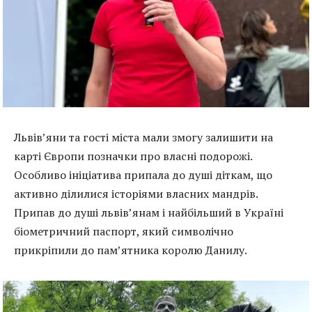
Львів’яни та гості міста мали змогу залишити на
карті Європи позначки про власні подорожі.
Особливо ініціатива припала до душі діткам, що
активно ділилися історіями власних мандрів.
Припав до душі львів’янам і найбільший в Україні
біометричний паспорт, який символічно
прикріпили до пам’ятника королю Данилу.