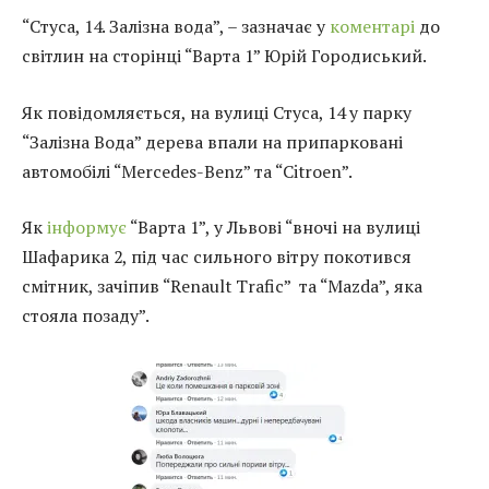
“Стуса, 14. Залізна вода”, – зазначає у
коментарі
до
світлин на сторінці “Варта 1” Юрій Городиський.
Як повідомляється, на вулиці Стуса, 14 у парку
“Залізна Вода” дерева впали на припарковані
автомобілі “Mercedes-Benz” та “Citroen”.
Як
інформує
“Варта 1”, у Львові “вночі на вулиці
Шафарика 2, під час сильного вітру покотився
смітник, зачіпив “Renault Trafic” та “Mazda”, яка
стояла позаду”.