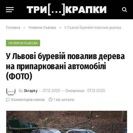
Головна
»
Новини Львова
»
У Львові буревій повалив дерева на припарковані автомобілі (ФОТО)
НОВИНИ ЛЬВОВА
У Львові буревій повалив дерева
на припарковані автомобілі
(ФОТО)
By
3krapky
07.12.2020
Оновлено:
07.12.2020
Коментарів немає
1 хв читали