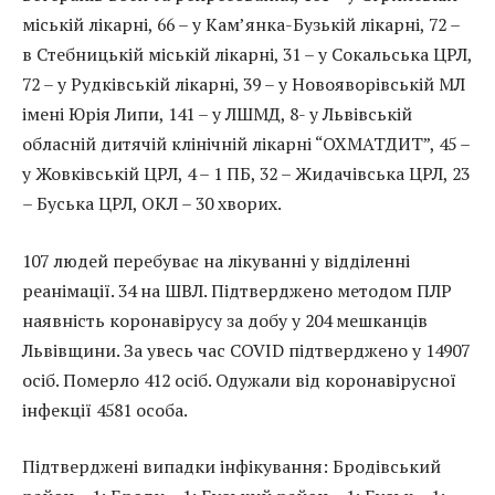
міській лікарні, 66 – у Кам’янка-Бузькій лікарні, 72 –
в Стебницькій міській лікарні, 31 – у Сокальська ЦРЛ,
72 – у Рудківській лікарні, 39 – у Новояворівській МЛ
імені Юрія Липи, 141 – у ЛШМД, 8- у Львівській
обласній дитячій клінічній лікарні “ОХМАТДИТ”, 45 –
у Жовківській ЦРЛ, 4 – 1 ПБ, 32 – Жидачівська ЦРЛ, 23
– Буська ЦРЛ, ОКЛ – 30 хворих.
107 людей перебуває на лікуванні у відділенні
реанімації. 34 на ШВЛ. Підтверджено методом ПЛР
наявність коронавірусу за добу у 204 мешканців
Львівщини. За увесь час COVID підтверджено у 14907
осіб. Померло 412 осіб. Одужали від коронавірусної
інфекції 4581 особа.
Підтверджені випадки інфікування: Бродівський