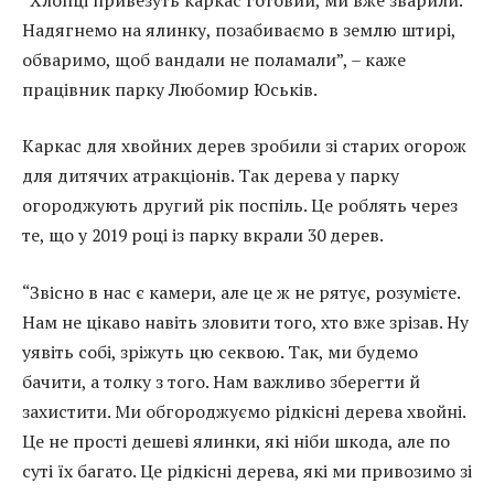
Надягнемо на ялинку, позабиваємо в землю штирі,
обваримо, щоб вандали не поламали”, – каже
працівник парку Любомир Юськів.
Каркас для хвойних дерев зробили зі старих огорож
для дитячих атракціонів. Так дерева у парку
огороджують другий рік поспіль. Це роблять через
те, що у 2019 році із парку вкрали 30 дерев.
“Звісно в нас є камери, але це ж не рятує, розумієте.
Нам не цікаво навіть зловити того, хто вже зрізав. Ну
уявіть собі, зріжуть цю секвою. Так, ми будемо
бачити, а толку з того. Нам важливо зберегти й
захистити. Ми обгороджуємо рідкісні дерева хвойні.
Це не прості дешеві ялинки, які ніби шкода, але по
суті їх багато. Це рідкісні дерева, які ми привозимо зі