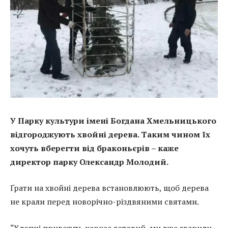
У Парку культури імені Богдана Хмельницького
відгороджують хвойні дерева. Таким чином їх
хочуть вберегти від браконьєрів – каже
директор парку Олександр Молодий.
Ґрати на хвойні дерева встановлюють, щоб дерева
не крали перед новорічно-різдвяними святами.
“Хлопці привезуть каркас готовий, ми вже зварили.