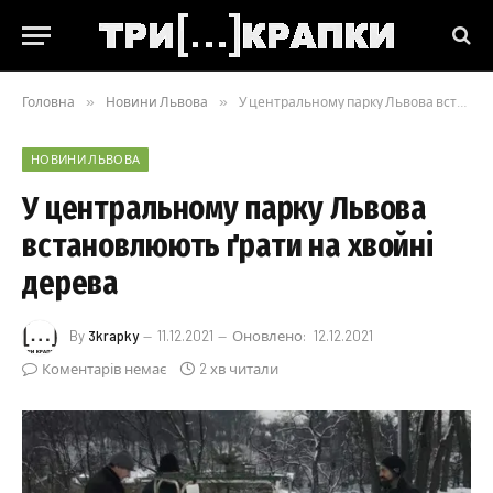
Головна
»
Новини Львова
»
У центральному парку Львова встановлюють ґрати на хвойні дерева
НОВИНИ ЛЬВОВА
У центральному парку Львова
встановлюють ґрати на хвойні
дерева
By
3krapky
11.12.2021
Оновлено:
12.12.2021
Коментарів немає
2 хв читали