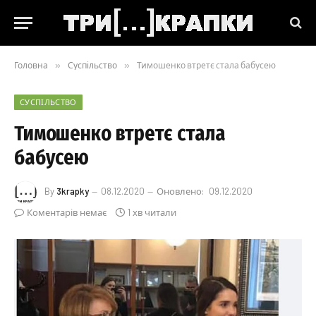
Головна
»
Суспільство
»
Тимошенко втретє стала бабусею
СУСПІЛЬСТВО
Тимошенко втретє стала
бабусею
By
3krapky
08.12.2020
Оновлено:
09.12.2020
Коментарів немає
1 хв читали