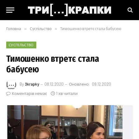
Головна
»
Суспільство
»
Тимошенко втретє стала бабусею
СУСПІЛЬСТВО
Тимошенко втретє стала
бабусею
By
3krapky
08.12.2020
Оновлено:
09.12.2020
Коментарів немає
1 хв читали