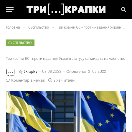
Головна
»
Суспільство
»
Три країни ЄС – проти надання Україні статусу кандидата на членство
СУСПІЛЬСТВО
Три країни ЄС – проти надання Україні статусу кандидата на членство
By
3krapky
09.06.2022
Оновлено:
21.06.2022
Коментарів немає
2 хв читали