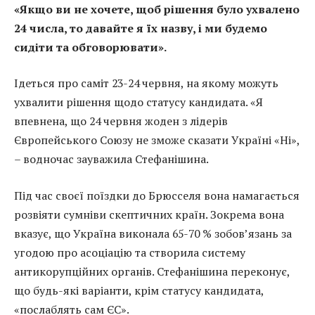
«Якщо ви не хочете, щоб рішення було ухвалено
24 числа, то давайте я їх назву, і ми будемо
сидіти та обговорювати».
Ідеться про саміт 23-24 червня, на якому можуть
ухвалити рішення щодо статусу кандидата. «Я
впевнена, що 24 червня жоден з лідерів
Європейського Союзу не зможе сказати Україні «Ні»,
– водночас зауважила Стефанішина.
Під час своєї поїздки до Брюсселя вона намагається
розвіяти сумніви скептичних країн. Зокрема вона
вказує, що Україна виконала 65-70 % зобов’язань за
угодою про асоціацію та створила систему
антикорупційних органів. Стефанішина переконує,
що будь-які варіанти, крім статусу кандидата,
«послаблять сам ЄС».