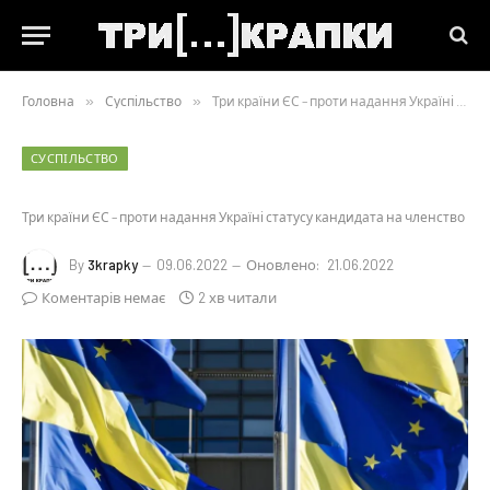
Головна
»
Суспільство
»
Три країни ЄС – проти надання Україні статусу кандидата на членство
СУСПІЛЬСТВО
Три країни ЄС – проти надання Україні статусу кандидата на членство
By
3krapky
09.06.2022
Оновлено:
21.06.2022
Коментарів немає
2 хв читали