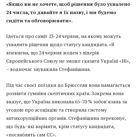
«Якщо ви не хочете, щоб рішення було ухвалено
24 числа, то давайте я їх назву, і ми будемо
сидіти та обговорювати».
Ідеться про саміт 23-24 червня, на якому можуть
ухвалити рішення щодо статусу кандидата. «Я
впевнена, що 24 червня жоден з лідерів
Європейського Союзу не зможе сказати Україні «Ні»,
– водночас зауважила Стефанішина.
Під час своєї поїздки до Брюсселя вона намагається
розвіяти сумніви скептичних країн. Зокрема вона
вказує, що Україна виконала 65-70 % зобов’язань за
угодою про асоціацію та створила систему
антикорупційних органів. Стефанішина переконує,
що будь-які варіанти, крім статусу кандидата,
«послаблять сам ЄС».