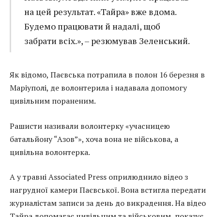
на цей результат. «Тайра» вже вдома.
Будемо працювати й надалі, щоб
забрати всіх.», – резюмував Зеленський.
Як відомо, Паєвська потрапила в полон 16 березня в
Маріуполі, де волонтерила і надавала допомогу
цивільним пораненим.
Рашисти називали волонтерку «учасницею
батальйону “Азов”», хоча вона не військова, а
цивільна волонтерка.
А у травні Associated Press оприлюднило відео з
нагрудної камери Паєвської. Вона встигла передати
журналістам записи за день до викрадення. На відео
Тайра допомагає цивільним та військовим, показує