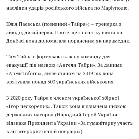
наслідки ударів російського війська по Маріуполю.
Юлія Паєвська (позивний «Тайра») — тренерка з
айкідо, дизайнерка. Проте ще з початку війни на
Донбасі вона допомагала пораненим як парамедик.
Там Тайра сформувала власну команду для
евакуації під назвою «Ангели Тайри». За даними
«АрміяInform», лише станом на 2019 рік вона
врятувала понад 500 українських військових.
З 2020 року Тайра є членом української збірної
«Ігор нескорених». Також вона відзначена низкою
державних нагород (Народний Герой України,
відзнака Президента України «За гуманітарну участь
в антитерористичній операції»).