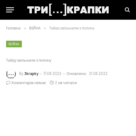
Головна
»
ВІЙНА
»
Тайру звільнили з полону
ВІЙНА
Тайру звільнили з полону
By
3krapky
17.06.2022
Оновлено:
21.06.2022
Коментарів немає
2 хв читали