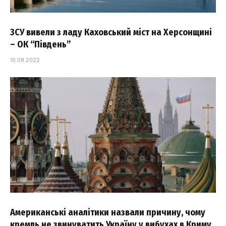
ЗСУ вивели з ладу Каховський міст на Херсонщині
– ОК “Південь”
10.08.2022
Американські аналітики назвали причину, чому
кремль не звинуватить Україну у вибухах в Криму