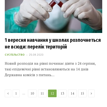
1 вересня навчання у школах розпочнеться
не всюди: перелік територій
СУСПІЛЬСТВО
25.08.2020
Новий розподіл на рівні починає діяти з 24 серпня,
такі епідемічні рівні встановлюються на 14 днів
Державна комісія з питань…
Previous
Next
…
1
10
11
12
13
14
15