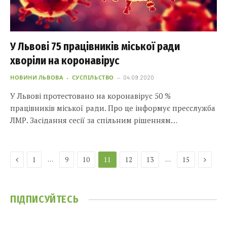
У Львові 75 працівників міської ради
хворіли на коронавірус
НОВИНИ ЛЬВОВА
СУСПІЛЬСТВО
04.09.2020
У Львові протестовано на коронавірус 50 %
працівників міської ради. Про це інформує пресслужба
ЛМР. Засідання сесії за спільним рішенням…
Previous
Next
…
…
1
9
10
11
12
13
15
ПІДПИСУЙТЕСЬ