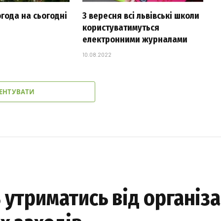
огода на сьогодні
З вересня всі львівські школи
користуватимуться
електронними журналами
10.08.2022
ЕНТУВАТИ
утриматись від організа