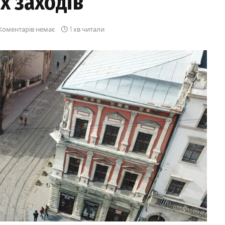
х заходів
Коментарів немає
1 хв читали