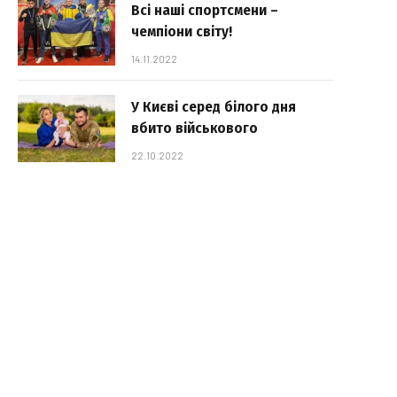
Всі наші спортсмени –
чемпіони світу!
14.11.2022
У Києві серед білого дня
вбито військового
22.10.2022