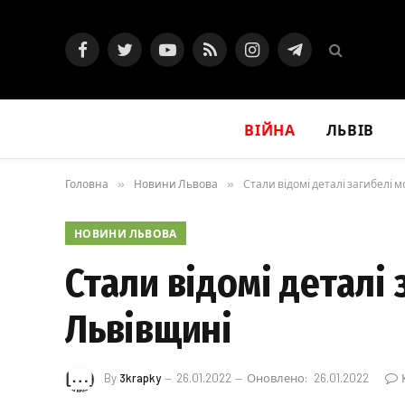
Facebook
Twitter
YouTube
RSS
Instagram
Telegram
ВІЙНА
ЛЬВІВ
Головна
»
Новини Львова
»
Стали відомі деталі загибелі
НОВИНИ ЛЬВОВА
Стали відомі деталі
Львівщині
By
3krapky
26.01.2022
Оновлено:
26.01.2022