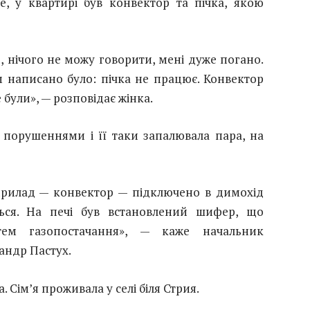
 у квартирі був конвектор та пічка, якою
, нічого не можу говорити, мені дуже погано.
ам написано було: пічка не працює. Конвектор
е були», — розповідає жінка.
 порушеннями і її таки запалювала пара, на
прилад — конвектор — підключено в димохід
ться. На печі був встановлений шифер, що
тем газопостачання», — каже начальник
андр Пастух.
Сім’я проживала у селі біля Стрия.