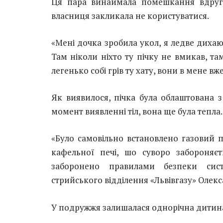
Ця пара винаймала помешкання вдруге,
власниця закликала не користуватися.
«Мені дочка зробила укол, я ледве дихаю
Там ніколи ніхто ту пічку не вмикав, т
легенько собі грів ту хату, вони в мене вж
Як виявилося, пічка була облаштована з
момент виявленні тіл, вона ще була тепла.
«Було самовільно встановлено газовий 
кафельної печі, шо суворо забороняє
заборонено правилами безпеки сис
стрийського відділення «Львівгазу» Олекс
У подружжя залишалася однорічна дитина. 