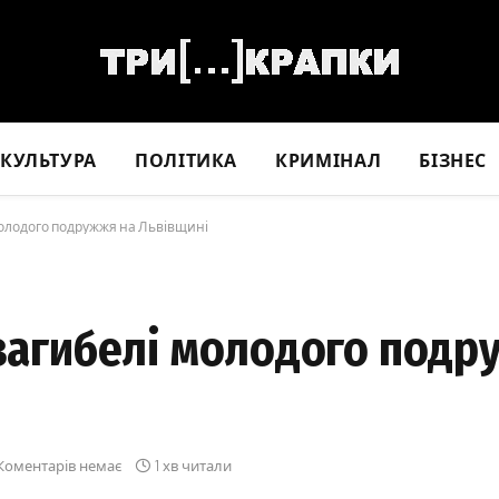
КУЛЬТУРА
ПОЛІТИКА
КРИМІНАЛ
БІЗНЕС
 молодого подружжя на Львівщині
 загибелі молодого подр
Коментарів немає
1 хв читали