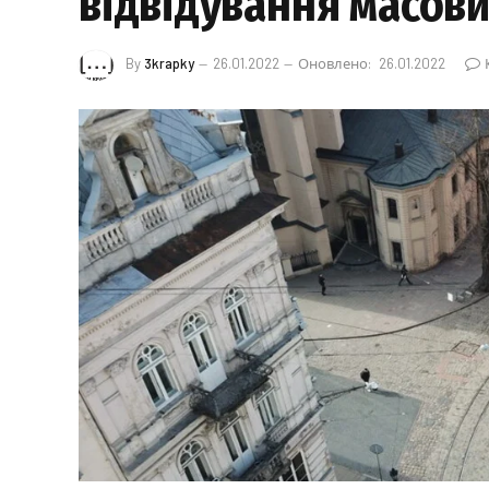
відвідування масови
By
3krapky
26.01.2022
Оновлено:
26.01.2022