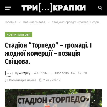
Головна
»
Новини Львова
»
Стадіон “Торпедо” – громаді. І жодної комерції – позиція Свіщова.
НОВИНИ ЛЬВОВА
Стадіон “Торпедо” – громаді. І
жодної комерції – позиція
Свіщова.
By
3krapky
30.07.2020
Оновлено:
03.08.2020
Коментарів немає
2 хв читали