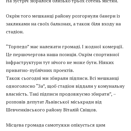
На зустріч зібралося близько трьох сотень містян.
Окрім того мешканці району розгорнули банери із
закликами на своїх балконах, а також біля входу на
стадіон.
“Торпедо” має належати громаді. І жодної комерції.
Це першочергова наша позиція. Окрім спортивної
інфраструктури тут нічого не може бути. Ніяких
приватно-публічних проектів.
Також сьогодні ми збирали підписи. Всі мешканці
одноголосно “За”, щоб стадіон віддали у комунальну
власність. Такі підписи продовжуємо збирати”, –
розповів депутат Львівської міськради від
Шевченківського району Віталій Свіщов.
Місцева громада самотужки опікується цим