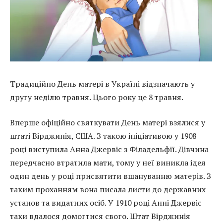
Традиційно День матері в Україні відзначають у
другу неділю травня. Цього року це 8 травня.
Вперше офіційно святкувати День матері взялися у
штаті Вірджинія, США. З такою ініціативою у 1908
році виступила Анна Джервіс з Філадельфії. Дівчина
передчасно втратила мати, тому у неї виникла ідея
один день у році присвятити вшануванню матерів. З
таким проханням вона писала листи до державних
установ та видатних осіб. У 1910 році Анні Джервіс
таки вдалося домогтися свого. Штат Вірджинія