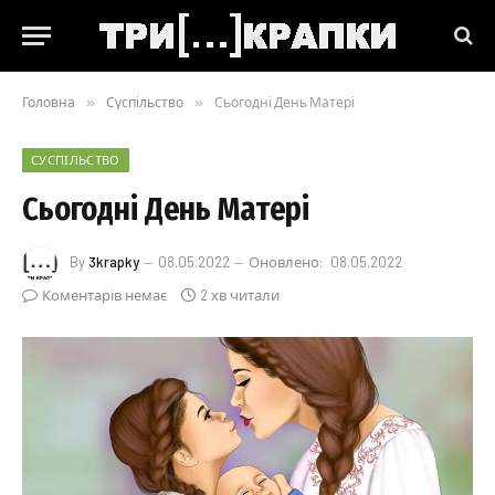
Головна
»
Суспільство
»
Сьогодні День Матері
СУСПІЛЬСТВО
Сьогодні День Матері
By
3krapky
08.05.2022
Оновлено:
08.05.2022
Коментарів немає
2 хв читали