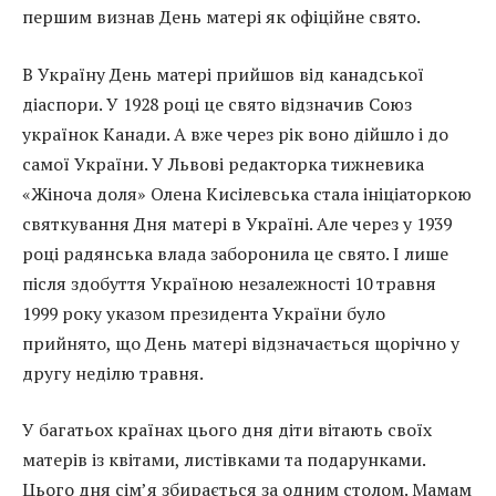
першим визнав День матері як офіційне свято.
В Україну День матері прийшов від канадської
діаспори. У 1928 році це свято відзначив Союз
українок Канади. А вже через рік воно дійшло і до
самої України. У Львові редакторка тижневика
«Жіноча доля» Олена Кисілевська стала ініціаторкою
святкування Дня матері в Україні. Але через у 1939
році радянська влада заборонила це свято. І лише
після здобуття Україною незалежності 10 травня
1999 року указом президента України було
прийнято, що День матері відзначається щорічно у
другу неділю травня.
У багатьох країнах цього дня діти вітають своїх
матерів із квітами, листівками та подарунками.
Цього дня сім’я збирається за одним столом. Мамам