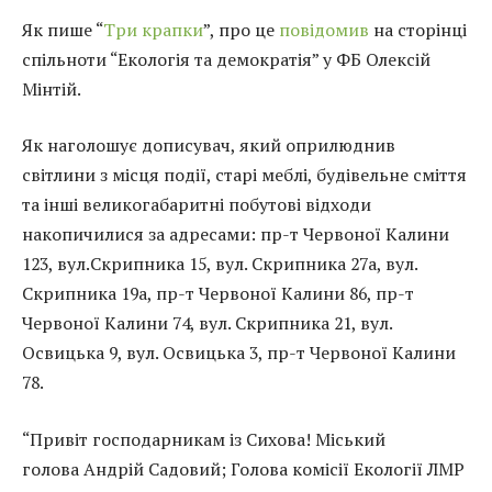
Як пише “
Три крапки
”, про це
повідомив
на сторінці
спільноти “Екологія та демократія” у ФБ
Олексій
Мінтій.
Як наголошує дописувач, який оприлюднив
світлини з місця події, старі меблі, будівельне сміття
та інші великогабаритні побутові відходи
накопичилися за адресами: пр-т Червоної Калини
123, вул.Скрипника 15, вул. Скрипника 27а, вул.
Скрипника 19а, пр-т Червоної Калини 86, пр-т
Червоної Калини 74, вул. Скрипника 21, вул.
Освицька 9, вул. Освицька 3, пр-т Червоної Калини
78.
“Привіт господарникам із Сихова! Міський
голова Андрій Садовий; Голова комісії Екології ЛМР