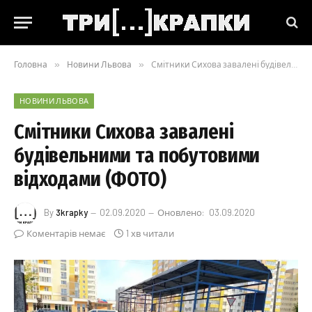
Головна
»
Новини Львова
»
Смітники Сихова завалені будівельними та побутовими відходами (ФОТО)
НОВИНИ ЛЬВОВА
Смітники Сихова завалені
будівельними та побутовими
відходами (ФОТО)
By
3krapky
02.09.2020
Оновлено:
03.09.2020
Коментарів немає
1 хв читали