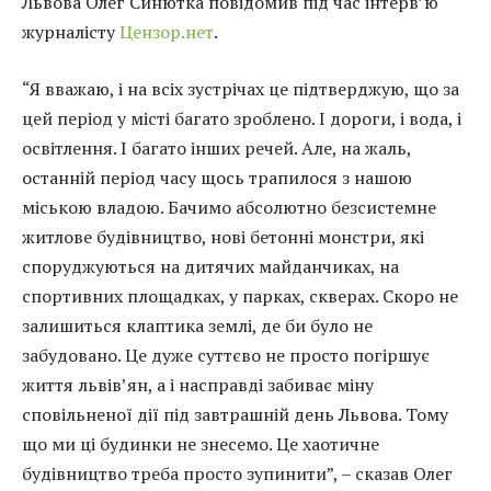
Львова Олег Синютка повідомив під час інтерв’ю
журналісту
Цензор.нет
.
“Я вважаю, і на всіх зустрічах це підтверджую, що за
цей період у місті багато зроблено. І дороги, і вода, і
освітлення. І багато інших речей. Але, на жаль,
останній період часу щось трапилося з нашою
міською владою. Бачимо абсолютно безсистемне
житлове будівництво, нові бетонні монстри, які
споруджуються на дитячих майданчиках, на
спортивних площадках, у парках, скверах. Скоро не
залишиться клаптика землі, де би було не
забудовано. Це дуже суттєво не просто погіршує
життя львів’ян, а і насправді забиває міну
сповільненої дії під завтрашній день Львова. Тому
що ми ці будинки не знесемо. Це хаотичне
будівництво треба просто зупинити”, – сказав Олег