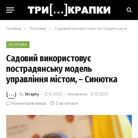
Головна
»
Політика
»
Садовий використовує пострадянську модель управління містом, – Синютка
ПОЛІТИКА
Садовий використовує
пострадянську модель
управління містом, – Синютка
By
3krapky
12.10.2020
Оновлено:
12.10.2020
Коментарів немає
2 хв читали