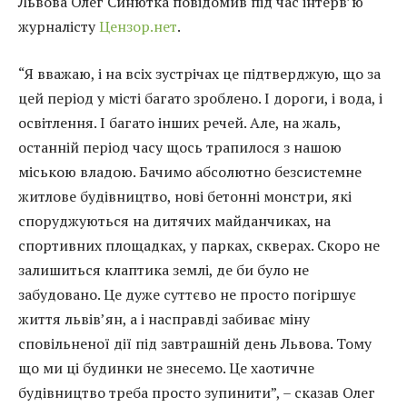
Львова Олег Синютка повідомив під час інтерв’ю
журналісту
Цензор.нет
.
“Я вважаю, і на всіх зустрічах це підтверджую, що за
цей період у місті багато зроблено. І дороги, і вода, і
освітлення. І багато інших речей. Але, на жаль,
останній період часу щось трапилося з нашою
міською владою. Бачимо абсолютно безсистемне
житлове будівництво, нові бетонні монстри, які
споруджуються на дитячих майданчиках, на
спортивних площадках, у парках, скверах. Скоро не
залишиться клаптика землі, де би було не
забудовано. Це дуже суттєво не просто погіршує
життя львів’ян, а і насправді забиває міну
сповільненої дії під завтрашній день Львова. Тому
що ми ці будинки не знесемо. Це хаотичне
будівництво треба просто зупинити”, – сказав Олег