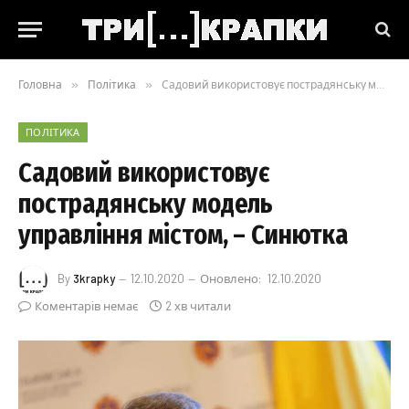
Головна
»
Політика
»
Садовий використовує пострадянську модель управління містом, – Синютка
ПОЛІТИКА
Садовий використовує
пострадянську модель
управління містом, – Синютка
By
3krapky
12.10.2020
Оновлено:
12.10.2020
Коментарів немає
2 хв читали