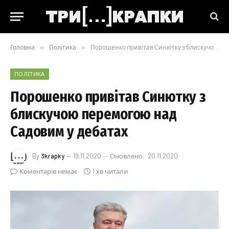
Головна
»
Політика
»
Порошенко привітав Синютку з блискучою перемогою над Садовим у дебатах
ПОЛІТИКА
Порошенко привітав Синютку з
блискучою перемогою над
Садовим у дебатах
By
3krapky
19.11.2020
Оновлено:
20.11.2020
Коментарів немає
1 хв читали