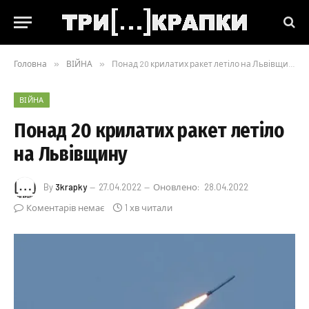
Головна
»
ВІЙНА
»
Понад 20 крилатих ракет летіло на Львівщину
ВІЙНА
Понад 20 крилатих ракет летіло
на Львівщину
By
3krapky
27.04.2022
Оновлено:
28.04.2022
Коментарів немає
1 хв читали