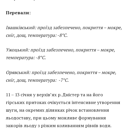
Перевали:
Івашківський: проїзд забезпечено, покриття – мокре,
сніг, дощ, температура: -8°С.
Ужоцький: проїзд забезпечено, покриття – мокре,
температура: -8°С.
Орявський: проїзд забезпечено, покриття – мокре,
сніг, дощ, температура: -7°С.
11 – 13 січня у верхів’ях р. Дністер та на його
гірських притоках очікується інтенсивне утворення
шуги, на окремих ділянках річок встановлення
льодоставу, при цьому можливе формування
зажорiв льоду з різким коливанням рівнів води.