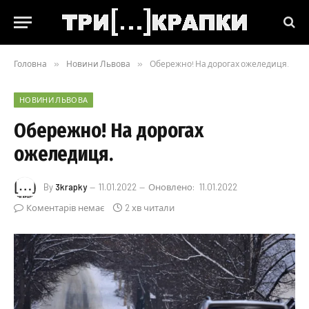
Головна
»
Новини Львова
»
Обережно! На дорогах ожеледиця.
НОВИНИ ЛЬВОВА
Обережно! На дорогах
ожеледиця.
By
3krapky
11.01.2022
Оновлено:
11.01.2022
Коментарів немає
2 хв читали