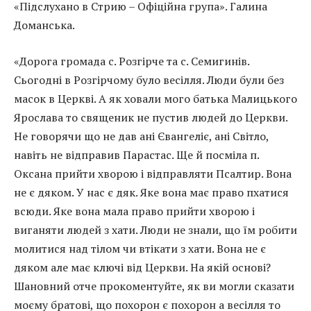
«Підслухано в Стрию – Офіційна група». Галина
Доманська.
«Дорога громада с. Розгірче та с. Семигинів.
Сьогодні в Розгірчому було весілля. Люди були без
масок в Церкві. А як ховали мого батька Малицького
Ярослава то священик не пустив людей до Церкви.
Не говорячи що не дав ані Євангеліє, ані Світло,
навіть не відправив Парастас. Ще й посміла п.
Оксана прийти хворою і відправляти Псалтир. Вона
не є дяком. У нас є дяк. Яке вона має право пхатися
всюди. Яке вона мала право прийти хворою і
виганяти людей з хати. Люди не знали, що їм робити
молитися над тілом чи втікати з хати. Вона не є
дяком але має ключі від Церкви. На якій основі?
Шановний отче прокоментуйте, як ви могли сказати
моєму братові, що похорон є похорон а весілля то