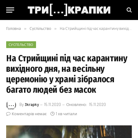
Головна
»
Суспільство
»
На Стрийщині під час карантину вихідного дня, на весільну церемонію у храмі зібралося багато людей без масок
СУСПІЛЬСТВО
На Стрийщині під час карантину
вихідного дня, на весільну
церемонію у храмі зібралося
багато людей без масок
By
3krapky
15.11.2020
Оновлено:
15.11.2020
Коментарів немає
1 хв читали