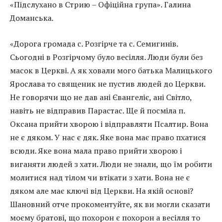
«Підслухано в Стрию – Офіційна група». Галина
Доманська.
«Дорога громада с. Розгірче та с. Семигинів.
Сьогодні в Розгірчому було весілля. Люди були без
масок в Церкві. А як ховали мого батька Малицького
Ярослава то священик не пустив людей до Церкви.
Не говорячи що не дав ані Євангеліє, ані Світло,
навіть не відправив Парастас. Ще й посміла п.
Оксана прийти хворою і відправляти Псалтир. Вона
не є дяком. У нас є дяк. Яке вона має право пхатися
всюди. Яке вона мала право прийти хворою і
виганяти людей з хати. Люди не знали, що їм робити
молитися над тілом чи втікати з хати. Вона не є
дяком але має ключі від Церкви. На якій основі?
Шановний отче прокоментуйте, як ви могли сказати
моєму братові, що похорон є похорон а весілля то