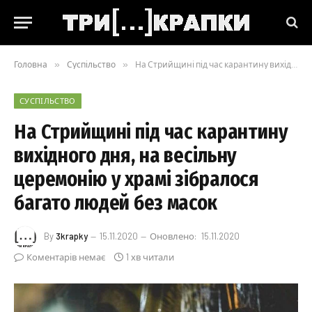
Головна
»
Суспільство
»
На Стрийщині під час карантину вихідного дня, на весільну церемонію у храмі зібралося багато людей без масок
СУСПІЛЬСТВО
На Стрийщині під час карантину
вихідного дня, на весільну
церемонію у храмі зібралося
багато людей без масок
By
3krapky
15.11.2020
Оновлено:
15.11.2020
Коментарів немає
1 хв читали