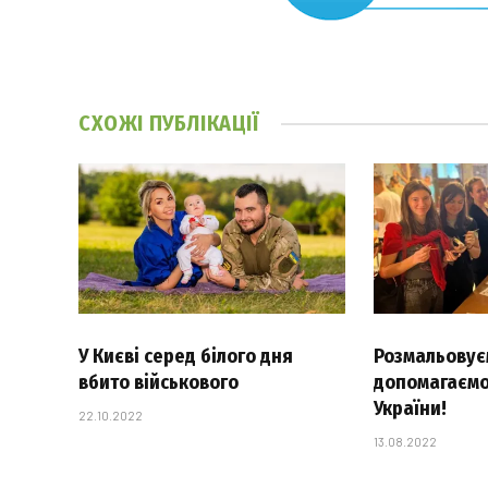
СХОЖІ
ПУБЛІКАЦІЇ
У Києві серед білого дня
Розмальовуєм
вбито військового
допомагаємо
України!
22.10.2022
13.08.2022