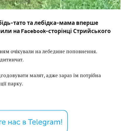
ебідь-тато та лебідка-мама вперше
или на Facebook-сторінці Стрийського
інням очікували на лебедине поповнення.
 дитинчат.
дгодовувати малят, адже зараз їм потрібна
ції парку.