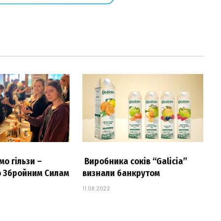
о гільзи –
Виробника соків “Galicia”
 Збройним Силам
визнали банкрутом
11.08.2022