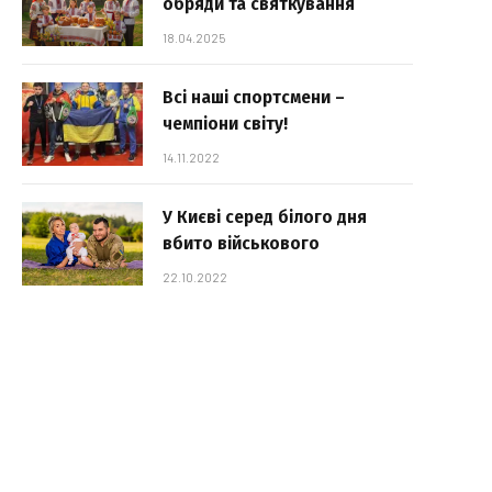
обряди та святкування
18.04.2025
Всі наші спортсмени –
чемпіони світу!
14.11.2022
У Києві серед білого дня
вбито військового
22.10.2022