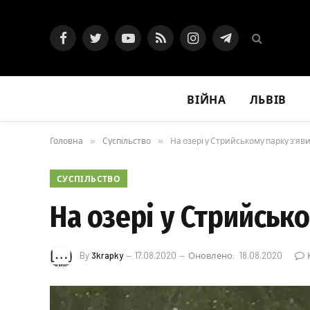
Facebook
Twitter
YouTube
RSS
Instagram
Telegram
ВІЙНА
ЛЬВІВ
Головна
»
Суспільство
»
На озері у Стрийському парку з’яв
СУСПІЛЬСТВО
На озері у Стрийськ
By
3krapky
17.08.2020
Оновлено:
18.08.2020