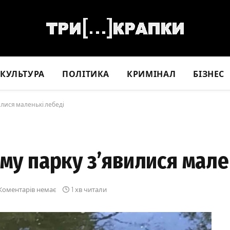
КУЛЬТУРА
ПОЛІТИКА
КРИМІНАЛ
БІЗНЕС
илися маленькі лебеді
ому парку з’явилися мале
Коментарів немає
1 хв читали