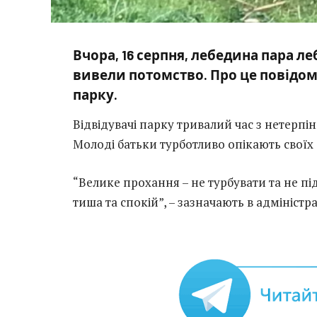
Вчора, 16 серпня, лебедина пара л
вивели потомство. Про це повідом
парку.
Відвідувачі парку тривалий час з нетерп
Молоді батьки турботливо опікають своїх
“Велике прохання – не турбувати та не пі
тиша та спокій”, – зазначають в адміністра