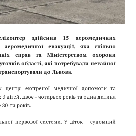
елікоптер здійснив 15 аеромедичних
 аеромедичної евакуації, яка спільно
ішніх справ та Міністерством охорони
куточків області, які потребували негайної
транспортували до Львова.
у центрі екстреної медичної допомоги та
 дітей, двоє – чотирьох років та одна дитина
 80-ти років.
льної нервової системи. У діток – судомний