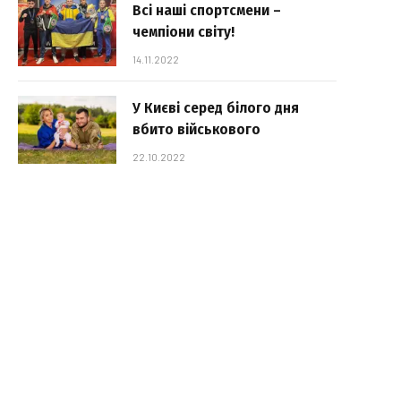
Всі наші спортсмени –
чемпіони світу!
14.11.2022
У Києві серед білого дня
вбито військового
22.10.2022