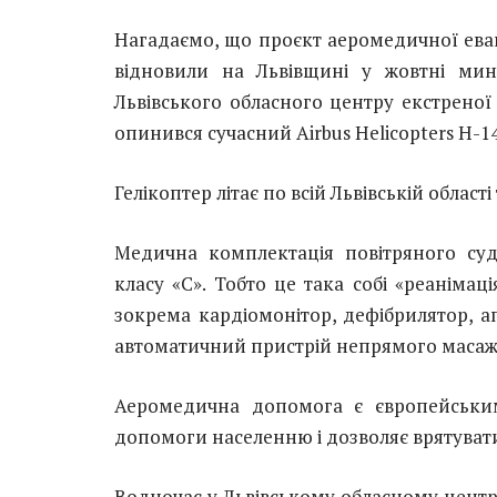
Нагадаємо, що проєкт аеромедичної евак
відновили на Львівщині у жовтні мин
Львівського обласного центру екстрено
опинився сучасний Airbus Helicopters H-14
Гелікоптер літає по всій Львівській області
Медична комплектація повітряного суд
класу «С». Тобто це така собі «реанімаці
зокрема кардіомонітор, дефібрилятор, а
автоматичний пристрій непрямого масаж
Аеромедична допомога є європейськи
допомоги населенню і дозволяє врятувати
Водночас у Львівському обласному цент