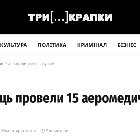
КУЛЬТУРА
ПОЛІТИКА
КРИМІНАЛ
БІЗНЕС
ли 15 аеромедичних евакуацій
яць провели 15 аеромеди
Коментарів немає
2 хв читали