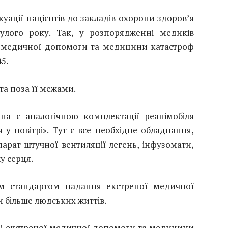
уації пацієнтів до закладів охорони здоров’я
улого року. Так, у розпорядженні медиків
ї медичної допомоги та медицини катастроф
5.
 та поза її межами.
на є аналогічною комплектації реанімобіля
я у повітрі». Тут є все необхідне обладнання,
парат штучної вентиляції легень, інфузомати,
у серця.
м стандартом надання екстреної медичної
 більше людських життів.
рі екстреної медичної допомоги та медицини