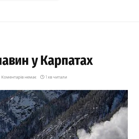
лавин у Карпатах
Коментарів немає
1 хв читали