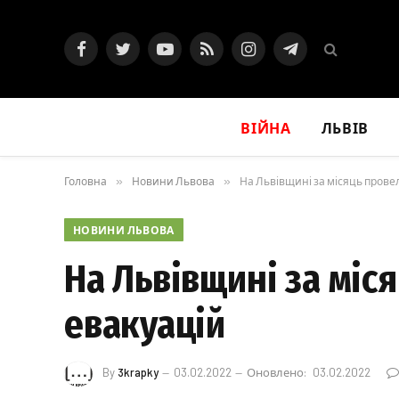
Facebook
Twitter
YouTube
RSS
Instagram
Telegram
ВІЙНА
ЛЬВІВ
Головна
»
Новини Львова
»
На Львівщині за місяць прове
НОВИНИ ЛЬВОВА
На Львівщині за міс
евакуацій
By
3krapky
03.02.2022
Оновлено:
03.02.2022