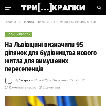
Головна
»
Новини Львова
»
На Львівщині визначили 95 ділянок для будівництва нового житла для вимушених переселенців
НОВИНИ ЛЬВОВА
На Львівщині визначили 95
ділянок для будівництва нового
житла для вимушених
переселенців
By
3krapky
27.04.2022
Оновлено:
27.04.2022
Коментарів немає
2 хв читали