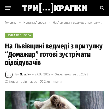
Головна
»
Новини Львова
»
На Львівщині ведмеді з притулку “Домажир” готові зустрічати відвідувачів
НОВИНИ ЛЬВОВА
На Львівщині ведмеді з притулку
“Домажир” готові зустрічати
відвідувачів
By
3krapky
24.05.2022
Оновлено:
24.05.2022
Коментарів немає
2 хв читали