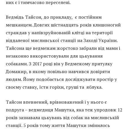
них є і тимчасово переселені.
Ведмідь Тайсон, до прикладу, є постійним
мешканцем. Довгих шістнадцять років клишоногий
страждав у напівзруйнованій клітці на території
віддаленої мисливської станції на Заході України.
Тайсона ще ведмежам жорстоко забрали від мами і
незаконно використовували для цькування
собаками. З 2017 році він у Ведмежому притулку
Домажир, в якому повільно навчився довіряти
людям. Йому подобається досліджувати простір у
своєму ставку, їсти горіхи, груші та яблука.
Тайсон впевнений, врівноважений і у нього є
подруга – ведмедиця Машутка, яка теж упродовж 12
років зазнавала цькувань від собак на мисливській
станції. 5 років тому життя Машутки змінилось