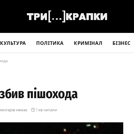
КУЛЬТУРА
ПОЛІТИКА
КРИМІНАЛ
БІЗНЕС
охода
 збив пішохода
ентарів немає
1 хв читали