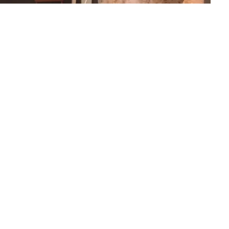
 і жінка, яких госпіталізували після вибуху у
е одного чоловіка, якого госпіталізували у
ладах, пише
Три крапки
.
вік та 67-річна жінка. У чоловіка обпечено 5%