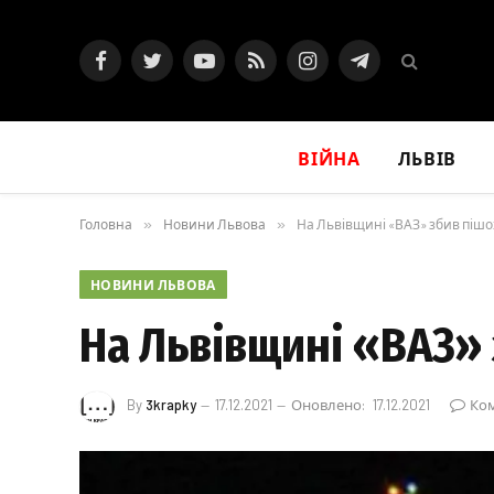
Facebook
Twitter
YouTube
RSS
Instagram
Telegram
ВІЙНА
ЛЬВІВ
Головна
»
Новини Львова
»
На Львівщині «ВАЗ» збив піш
НОВИНИ ЛЬВОВА
На Львівщині «ВАЗ»
By
3krapky
17.12.2021
Оновлено:
17.12.2021
Ком