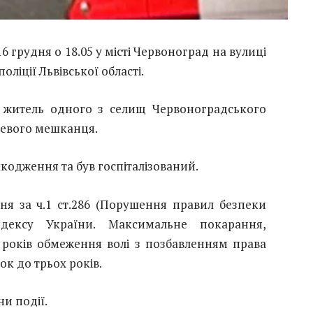
 грудня о 18.05 у місті Червоноград на вулиці
оліції Львівської області.
й житель одного з селищ Червоноградського
сцевого мешканця.
кодження та був госпіталізований.
ня за ч.1 ст.286 (Порушення правил безпеки
дексу України. Максимальне покарання,
х років обмеження волі з позбавленням права
к до трьох років.
и події.