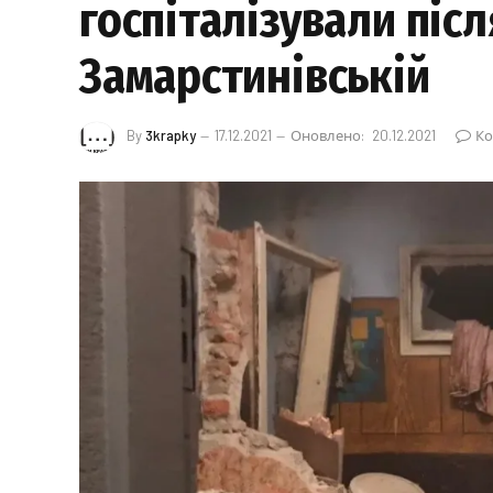
госпіталізували післ
Замарстинівській
By
3krapky
17.12.2021
Оновлено:
20.12.2021
Ко