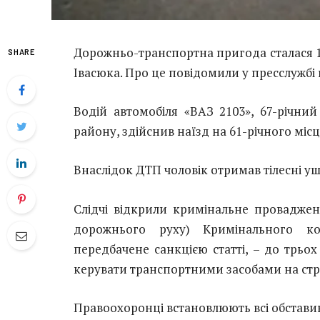
Дорожньо-транспортна пригода сталася 16
SHARE
Івасюка. Про це повідомили у пресслужбі п
Водій автомобіля «ВАЗ 2103», 67-річни
району, здійснив наїзд на 61-річного мі
Внаслідок ДТП чоловік отримав тілесні уш
Слідчі відкрили кримінальне проваджен
дорожнього руху) Кримінального ко
передбачене санкцією статті, – до трьо
керувати транспортними засобами на стро
Правоохоронці встановлюють всі обставин