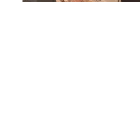
У 8-й лікарні Львова залишаються чоловік
будинку на вулиці Замарстинівській. Щ
обласну клінічну лікарню — виписали.
Про це Суспільному
повідомили
у медзак
У 8-й лікарні залишаються 47-річний чоло