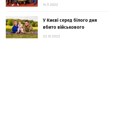
14.11.2022
У Києві серед білого дня
вбито військового
22.10.2022