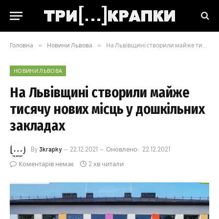
Головна
»
Новини Львова
»
На Львівщині створили майже тисячу нових місць у дошкільних закладах
НОВИНИ ЛЬВОВА
На Львівщині створили майже
тисячу нових місць у дошкільних
закладах
By
3krapky
22.12.2021
Оновлено:
22.12.2021
Коментарів немає
2 хв читали