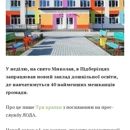
У неділю, на свято Миколая, в Підберізцях
запрацював новий заклад дошкільної освіти,
де навчатимуться 40 найменших мешканців
громади.
Про це пише
Три крапки
з посиланням на прес-
службу ЛОДА.
Новий садок є І-ою чергою проєкту реконструкції