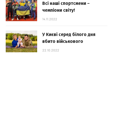
Всі наші спортсмени –
чемпіони світу!
14.11.2022
У Києві серед білого дня
вбито військового
22.10.2022