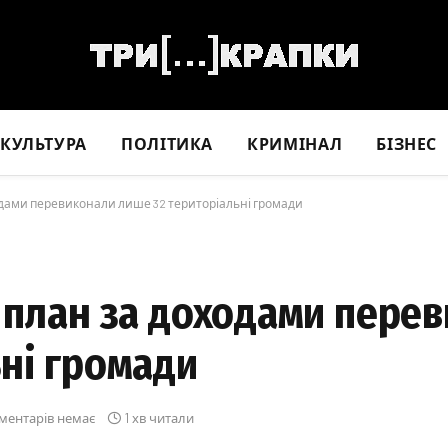
КУЛЬТУРА
ПОЛІТИКА
КРИМІНАЛ
БІЗНЕС
одами перевиконали лише 32 територіальні громади
й план за доходами пере
ні громади
ментарів немає
1 хв читали