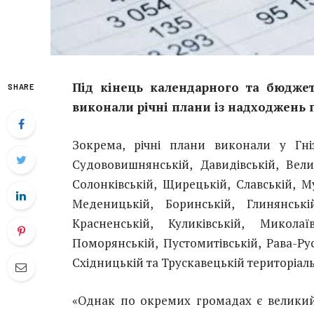
Під кінець календарного та бюдже
SHARE
виконали річні плани із надходжень п
Зокрема, річні плани виконали у Гнізд
Судововишнянській, Давидівській, Велик
Солонківській, Щирецькій, Славській, М
Меденицькій, Боринській, Глинянській,
Красненській, Куликівській, Миколаїв
Поморянській, Пустомитівській, Рава-Рус
Східницькій та Трускавецькій територіал
«Однак по окремих громадах є велики