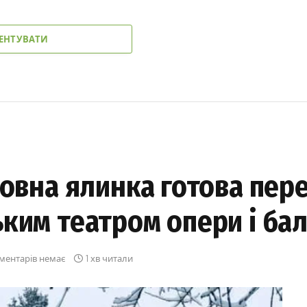
ЕНТУВАТИ
ловна ялинка готова пере
ким театром опери і ба
ментарів немає
1 хв читали