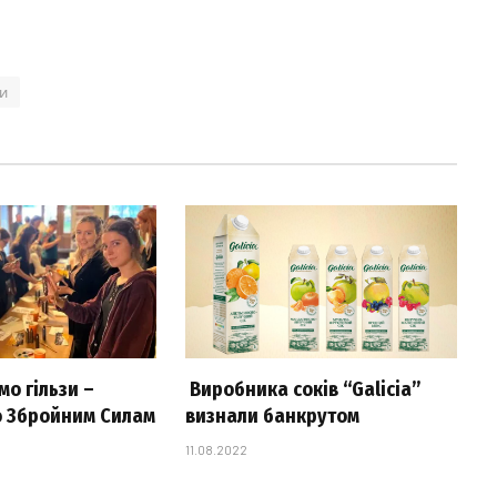
ди
о гільзи –
Виробника соків “Galicia”
 Збройним Силам
визнали банкрутом
11.08.2022