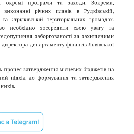
ні окремі програми та заходи. Зокрема,
у виконанні річних планів в Рудківській,
й та Стрілківській територіальних громадах.
во необхідно зосередити свою увагу та
недопущення заборгованості за захищеними
к директора департаменту фінансів Львівської
ь процес затвердження місцевих бюджетів на
ьний підхід до формування та затвердження
ників.