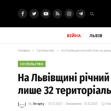
Facebook
Twitter
YouTube
RSS
Instagram
Telegram
ВІЙНА
ЛЬВІВ
Головна
»
Суспільство
»
На Львівщині річний план за дох
СУСПІЛЬСТВО
На Львівщині річни
лише 32 територіаль
By
3krapky
13.12.2021
Оновлено:
13.12.2021
Ко