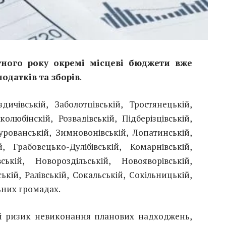
тного року окремі місцеві бюджети вже
одатків та зборів
.
ичівській, Заболотцівській, Тростянецькій,
олюбінскій, Розвадівській, Підберізцівській,
урованській, Зимновонівській, Лопатинській,
 Грабовецько-Дулібівській, Комарнівській,
ській, Новороздільській, Новояворівській,
ькій, Ралівській, Сокальській, Сокільницькій,
ьних громадах.
й ризик невиконання планових надходжень,