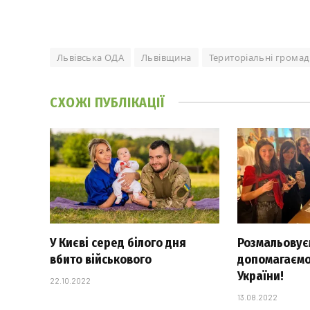
Львівська ОДА
Львівщина
Територіальні грома
СХОЖІ
ПУБЛІКАЦІЇ
У Києві серед білого дня
Розмальовуєм
вбито військового
допомагаємо
України!
22.10.2022
13.08.2022