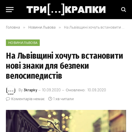
Головна
»
Новини Львова
»
На Львівщині хочуть встановити нові знаки для безпеки велосипедистів
НОВИНИ ЛЬВОВА
На Львівщині хочуть встановити
нові знаки для безпеки
велосипедистів
By
3krapky
10.09.2020
Оновлено:
10.09.2020
Коментарів немає
1 хв читали