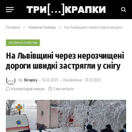
Головна
»
Новини Львова
»
На Львівщині через нерозчищені дороги швидкі застрягли у снігу
НОВИНИ ЛЬВОВА
На Львівщині через нерозчищені
дороги швидкі застрягли у снігу
By
3krapky
12.12.2021
Оновлено:
13.12.2021
Коментарів немає
1 хв читали