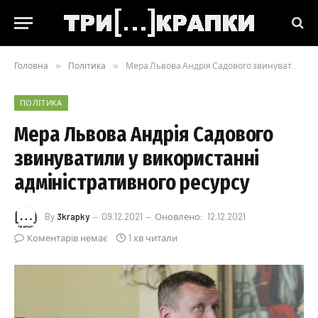
Головна
»
Політика
»
Мера Львова Андрія Садового звинуватили у використанні адміністративного ресурсу
ПОЛІТИКА
Мера Львова Андрія Садового
звинуватили у використанні
адміністративного ресурсу
By
3krapky
09.12.2021
Оновлено:
12.12.2021
Коментарів немає
1 хв читали