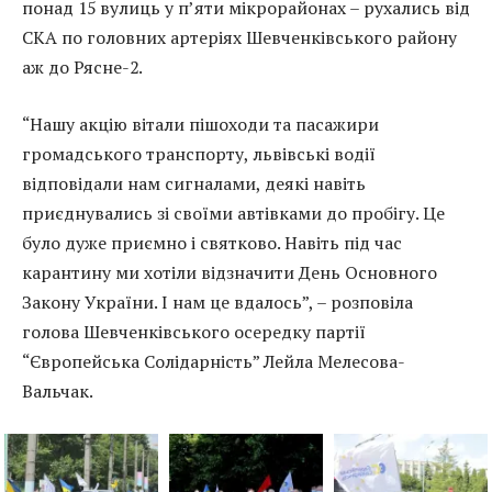
понад 15 вулиць у п’яти мікрорайонах – рухались від
СКА по головних артеріях Шевченківського району
аж до Рясне-2.
“Нашу акцію вітали пішоходи та пасажири
громадського транспорту, львівські водії
відповідали нам сигналами, деякі навіть
приєднувались зі своїми автівками до пробігу. Це
було дуже приємно і святково. Навіть під час
карантину ми хотіли відзначити День Основного
Закону України. І нам це вдалось”, – розповіла
голова Шевченківського осередку партії
“Європейська Солідарність” Лейла Мелесова-
Вальчак.