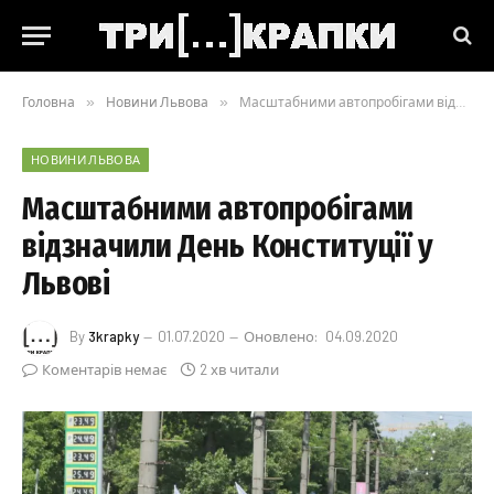
Головна
»
Новини Львова
»
Масштабними автопробігами відзначили День Конституції у Львові
НОВИНИ ЛЬВОВА
Масштабними автопробігами
відзначили День Конституції у
Львові
By
3krapky
01.07.2020
Оновлено:
04.09.2020
Коментарів немає
2 хв читали