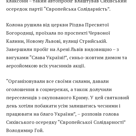
клаксони – такий автопробіг влаштував Сихівський
осередок партії “Європейська Солідарність”.
Колона рушила від церкви Різдва Пресвятої
Богородиці, проїхала по проспекті Червоної
Калини, Новому Львові, вулиці Стрийській.
Завершили пробіг на Арені Львів видовищно – з
вигуками “Слава Україні!”, синьо-жовтим димом та
аерозйомкою всіх учасників акції.
“Організовували все своїми силами, давали
оголошення в соцмережах, а також долучили
переселенців з окупованого Криму. У цей святковий
день хотіли побажати усім залишатись чесними і
працювати на благо України”, – розповів голова
Сихівського осередку “Європейської Солідарності”
Володимир Гой.