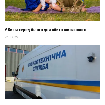
У Києві серед білого дня вбито військового
22.10.2022