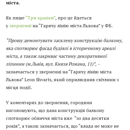
міста.
Як пише
“Три крапки”
, про це йдеться
у
зверненні
на “Гарячу лінію міста Львова” у ФБ.
“Прошу демонтувати засклену конструкцію балкону,
яка спотворює фасад будівлі в історичному ареалі
міста, а також закриває частину декоративної
ліпнини (м.Львів, вул. Князя Романа, 11)”,
–
зазначається у зверненні на “Гарячу лінію міста
Львова”
Leon Shvarts, який оприлюднив світлини з
місця події.
У коментарях до звернення, городяни
наголошують, що дана конструкція балкону
спотворює обличчя міста вже “зо два десятки
років”, а також зазначається, що “влада не може не