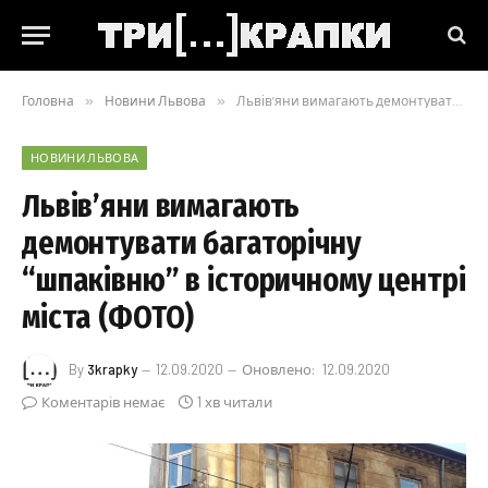
Головна
»
Новини Львова
»
Львів’яни вимагають демонтувати багаторічну “шпаківню” в історичному центрі міста (ФОТО)
НОВИНИ ЛЬВОВА
Львів’яни вимагають
демонтувати багаторічну
“шпаківню” в історичному центрі
міста (ФОТО)
By
3krapky
12.09.2020
Оновлено:
12.09.2020
Коментарів немає
1 хв читали