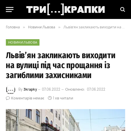
Головна
»
Новини Львова
»
Львів’ян закликають виходити на вулиці під час прощання із загиблими захисниками
НОВИНИ ЛЬВОВА
Львів’ян закликають виходити
на вулиці під час прощання із
загиблими захисниками
By
3krapky
07.06.2022
Оновлено:
07.06.2022
Коментарів немає
1 хв читали