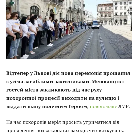
Відтепер у Львові діє нова церемонія прощання
з усіма загиблими захисниками. Мешканців і
гостей міста закликають під час руху
похоронної процесії виходити на вулицю і
віддати шану полеглим Героям
,
повідомляє
ЛМР.
На час похоронів мерія просить утриматися від
проведення розважальних заходів чи святкувань.