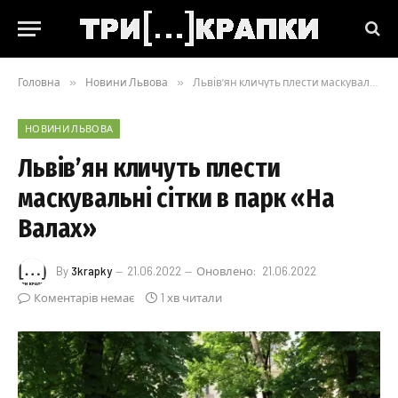
Головна
»
Новини Львова
»
Львів’ян кличуть плести маскувальні сітки в парк «На Валах»
НОВИНИ ЛЬВОВА
Львів’ян кличуть плести
маскувальні сітки в парк «На
Валах»
By
3krapky
21.06.2022
Оновлено:
21.06.2022
Коментарів немає
1 хв читали