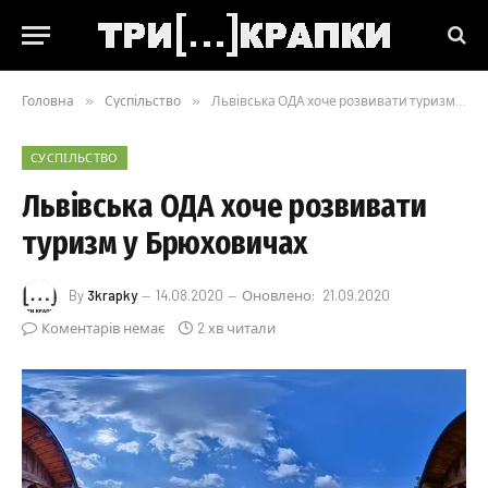
Головна
»
Суспільство
»
Львівська ОДА хоче розвивати туризм у Брюховичах
СУСПІЛЬСТВО
Львівська ОДА хоче розвивати
туризм у Брюховичах
By
3krapky
14.08.2020
Оновлено:
21.09.2020
Коментарів немає
2 хв читали