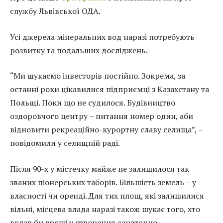
службу Львівської ОДА.
Усі джерела мінеральних вод наразі потребують
розвитку та подальших досліджень.
“Ми шукаємо інвесторів постійно. Зокрема, за
останні роки цікавилися підприємці з Казахстану та
Польщі. Поки що не судилося. Будівництво
оздоровчого центру – питання номер один, аби
відновити рекреаційно-курортну славу селища”, –
повідомили у селищній раді.
Після 90-х у містечку майже не залишилося так
званих піонерських таборів. Більшість земель – у
власності чи оренді. Для тих площ, які залишилися
вільні, місцева влада наразі також шукає того, хто
вклав би гроші у створення санаторно-