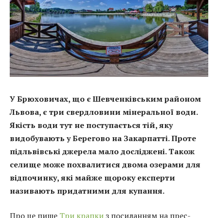
У Брюховичах, що є Шевченківським районом
Львова, є три свердловини мінеральної води.
Якість води тут не поступається тій, яку
видобувають у Берегово на Закарпатті. Проте
підльвівські джерела мало досліджені. Також
селище може похвалитися двома озерами для
відпочинку, які майже щороку експерти
називають придатними для купання.
Про це пише
Три крапки
з посиланням на прес-