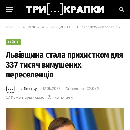
Головна
»
ВІЙНА
»
Львівщина стала прихистком для 337 тисяч вимушених переселенців
ВІЙНА
Львівщина стала прихистком для
337 тисяч вимушених
переселенців
By
3krapky
02.05.2022
Оновлено:
02.05.2022
Коментарів немає
1 хв читали