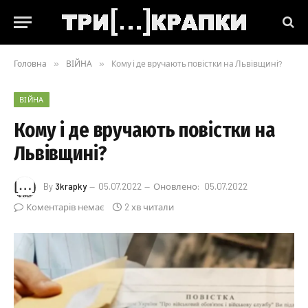
Головна
»
ВІЙНА
»
Кому і де вручають повістки на Львівщині?
ВІЙНА
Кому і де вручають повістки на
Львівщині?
By
3krapky
05.07.2022
Оновлено:
05.07.2022
Коментарів немає
2 хв читали