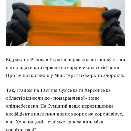
Відразу по Різдву в Україні перші області знову стали
відповідати критеріям «помаранчевої» covid-зони.
Про це повідомили у Міністерстві охорони здоров’я.
Так, станом на 10 січня Сумська та Херсонська
області віднесли до «помаранчевої» зони
епіднебезпеки. На Сумщині дещо перевищений
коефіцієнт виявлення нових хворих на коронавірус,
а на Херсонщині – стрімко зросла динаміка
госпіталізації.