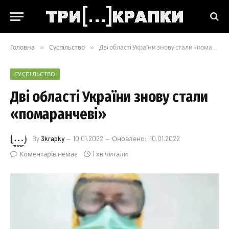
Головна
»
Суспільство
»
Дві області України знову стали «помаранчеві»
СУСПІЛЬСТВО
Дві області України знову стали
«помаранчеві»
By
3krapky
10.01.2022
Оновлено:
10.01.2022
Коментарів немає
1 хв читали