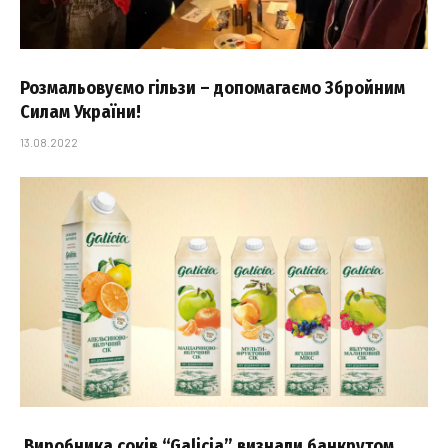
Розмальовуємо гільзи – допомагаємо Збройним
Силам України!
13.08.2022
Виробника соків “Galicia” визнали банкрутом