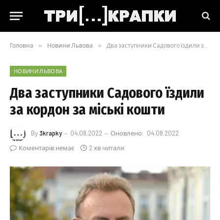
Головна
»
Новини Львова
»
Два заступники Садового їздили за кордон за міські кошти
НОВИНИ ЛЬВОВА
Два заступники Садового їздили
за кордон за міські кошти
By
3krapky
04.08.2022
Оновлено:
04.08.2022
Коментарів немає
2 хв читали