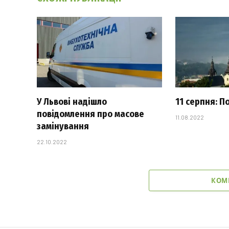
У Львові надішло
11 серпня: П
повідомлення про масове
11.08.2022
замінування
22.10.2022
КОМ