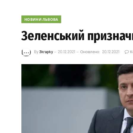
НОВИНИ ЛЬВОВА
Зеленський признач
By
3krapky
20.12.2021
Оновлено:
20.12.2021
К