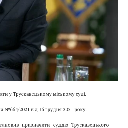
ти у Трускавецькому міському суді.
и №664/2021 від 16 грудня 2021 року.
тановив призначити суддю Трускавецького