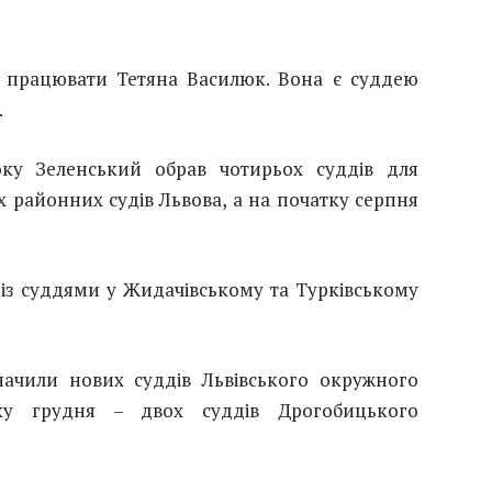
 працювати Тетяна Василюк. Вона є суддею
.
ку Зеленський обрав чотирьох суддів для
х районних судів Львова, а на початку серпня
 із суддями у Жидачівському та Турківському
начили нових суддів Львівського окружного
тку грудня – двох суддів Дрогобицького