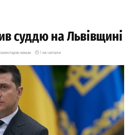
ив суддю на Львівщині
оментарів немає
1 хв читали