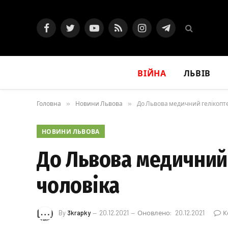
Facebook
Twitter
YouTube
RSS
Instagram
Telegram
ВІЙНА
ЛЬВІВ
Головна
»
Новини Львова
»
До Львова медичний гелікопте
НОВИНИ ЛЬВОВА
До Львова медичний
чоловіка
By
3krapky
20.12.2021
Оновлено:
20.12.2021
К