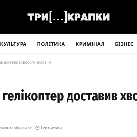
КУЛЬТУРА
ПОЛІТИКА
КРИМІНАЛ
БІЗНЕС
р доставив хворого чоловіка
 гелікоптер доставив хв
оментарів немає
1 хв читали