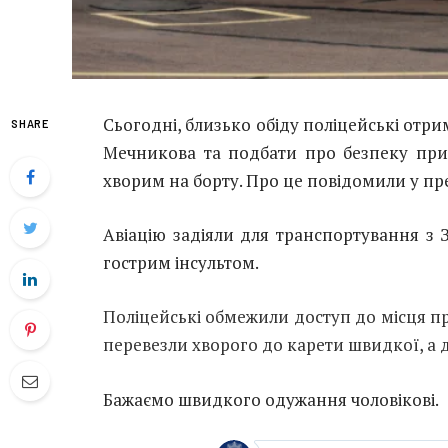
Сьогодні, близько обіду поліцейські отри
SHARE
Мечникова та подбати про безпеку приз
хворим на борту. Про це повідомили у прес
Авіацію задіяли для транспортування з З
гострим інсультом.
Поліцейські обмежили доступ до місця п
перевезли хворого до карети швидкої, а д
Бажаємо швидкого одужання чоловікові.