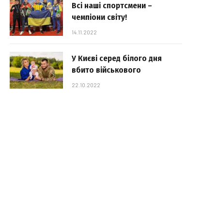
Всі наші спортсмени –
чемпіони світу!
14.11.2022
У Києві серед білого дня
вбито військового
22.10.2022