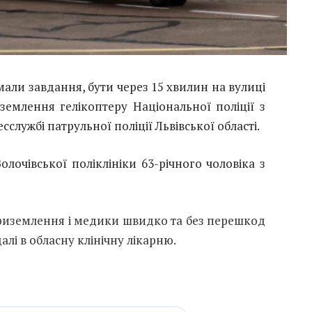
мали завдання, бути через 15 хвилин на вулиці
емлення гелікоптеру Національної поліції з
службі патрульної поліції Львівської області.
олочівської поліклініки 63-річного чоловіка з
риземлення і медики швидко та без перешкод
алі в обласну клінічну лікарню.