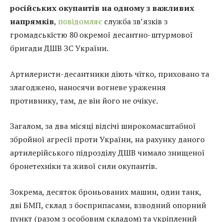
російських окупантів на одному з важливих
напрямків
,
повідомляє
служба зв’язків з
громадськістю 80 окремої десантно-штурмової
бригади ДШВ ЗС України.
Артилеристи-десантники діють чітко, приховано та
злагоджено, наносячи вогневе ураження
противнику, там, де він його не очікує.
Загалом, за два місяці відсічі широкомасштабної
збройної агресії проти України, на рахунку даного
артилерійського підрозділу ДШВ чимало знищеної
бронетехніки та живої сили окупантів.
Зокрема, десяток броньованих машин, один танк,
дві БМП, склад з боєприпасами, взводний опорний
пункт (разом з особовим складом) та укріплений