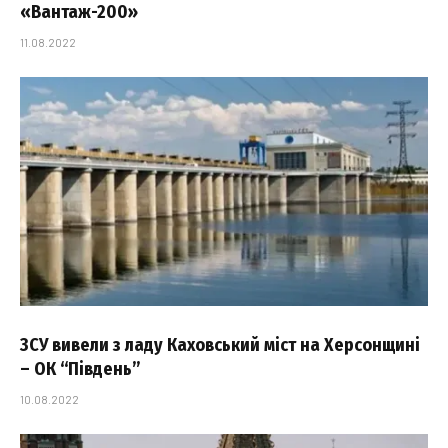
«Вантаж-200»
11.08.2022
ЗСУ вивели з ладу Каховський міст на Херсонщині
– ОК “Південь”
10.08.2022