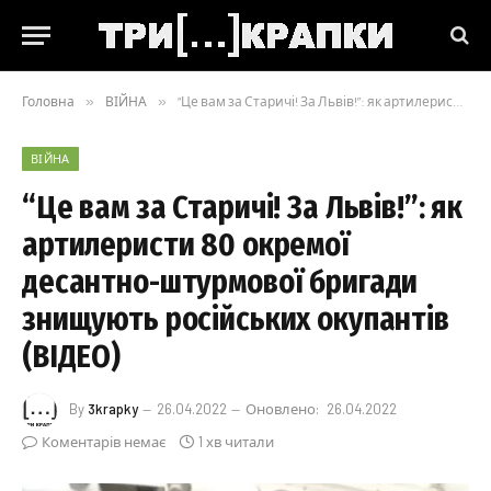
Головна
»
ВІЙНА
»
“Це вам за Старичі! За Львів!”: як артилеристи 80 окремої десантно-штурмової бригади знищують російських окупантів (ВІДЕО)
ВІЙНА
“Це вам за Старичі! За Львів!”: як
артилеристи 80 окремої
десантно-штурмової бригади
знищують російських окупантів
(ВІДЕО)
By
3krapky
26.04.2022
Оновлено:
26.04.2022
Коментарів немає
1 хв читали